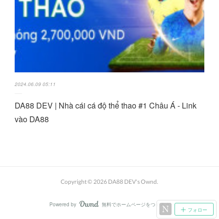
2024.06.09 05:11
DA88 DEV | Nhà cái cá độ thể thao #1 Châu Á - Link
vào DA88
Copyright ©
2026
DA88 DEV's Ownd
.
Powered by
無料でホームページをつくろう
AmebaOwnd
フォロー