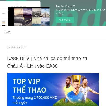
Ameba Owndで
あなただけのホームページやブログをつ
くろう
今すぐ試す
Blog
2024.06.09 05:11
DA88 DEV | Nhà cái cá độ thể thao #1
Châu Á - Link vào DA88